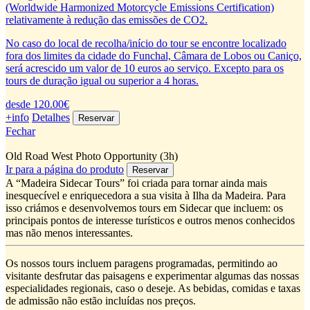
(Worldwide Harmonized Motorcycle Emissions Certification)
relativamente à redução das emissões de CO2.
No caso do local de recolha/início do tour se encontre localizado
fora dos limites da cidade do Funchal, Câmara de Lobos ou Caniço,
será acrescido um valor de 10 euros ao serviço. Excepto para os
tours de duração igual ou superior a 4 horas.
desde 120.00€
+info
Detalhes
Fechar
Old Road West Photo Opportunity (3h)
Ir para a página do produto
A “Madeira Sidecar Tours” foi criada para tornar ainda mais
inesquecível e enriquecedora a sua visita à Ilha da Madeira. Para
isso criámos e desenvolvemos tours em Sidecar que incluem: os
principais pontos de interesse turísticos e outros menos conhecidos
mas não menos interessantes.
Os nossos tours incluem paragens programadas, permitindo ao
visitante desfrutar das paisagens e experimentar algumas das nossas
especialidades regionais, caso o deseje. As bebidas, comidas e taxas
de admissão não estão incluídas nos preços.