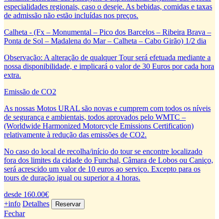
especialidades regionais, caso o deseje. As bebidas, comidas e taxas
de admissão não estão incluídas nos preços.
Calheta - (Fx – Monumental – Pico dos Barcelos – Ribeira Brava –
Ponta de Sol – Madalena do Mar – Calheta – Cabo Girão) 1/2 dia
Observação: A alteração de qualquer Tour será efetuada mediante a
nossa disponibilidade, e implicará o valor de 30 Euros por cada hora
extra.
Emissão de CO2
As nossas Motos URAL são novas e cumprem com todos os níveis
de segurança e ambientais, todos aprovados pelo WMTC –
(Worldwide Harmonized Motorcycle Emissions Certification)
relativamente à redução das emissões de CO2.
No caso do local de recolha/início do tour se encontre localizado
fora dos limites da cidade do Funchal, Câmara de Lobos ou Caniço,
será acrescido um valor de 10 euros ao serviço. Excepto para os
tours de duração igual ou superior a 4 horas.
desde 160.00€
+info
Detalhes
Fechar