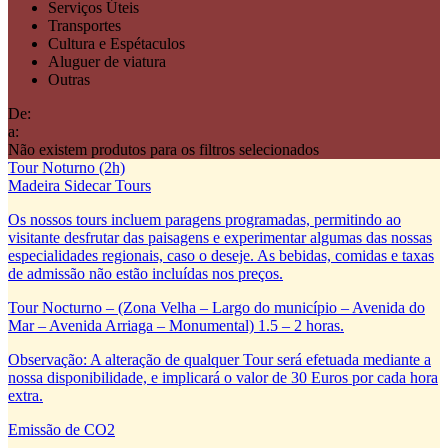
Serviços Úteis
Transportes
Cultura e Espétaculos
Aluguer de viatura
Outras
De:
a:
Não existem produtos para os filtros selecionados
Tour Noturno (2h)
Madeira Sidecar Tours
Os nossos tours incluem paragens programadas, permitindo ao
visitante desfrutar das paisagens e experimentar algumas das nossas
especialidades regionais, caso o deseje. As bebidas, comidas e taxas
de admissão não estão incluídas nos preços.
Tour Nocturno – (Zona Velha – Largo do município – Avenida do
Mar – Avenida Arriaga – Monumental) 1.5 – 2 horas.
Observação: A alteração de qualquer Tour será efetuada mediante a
nossa disponibilidade, e implicará o valor de 30 Euros por cada hora
extra.
Emissão de CO2