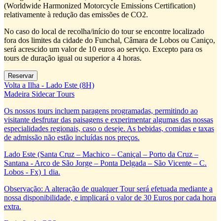
(Worldwide Harmonized Motorcycle Emissions Certification)
relativamente à redução das emissões de CO2.
No caso do local de recolha/início do tour se encontre localizado
fora dos limites da cidade do Funchal, Câmara de Lobos ou Caniço,
será acrescido um valor de 10 euros ao serviço. Excepto para os
tours de duração igual ou superior a 4 horas.
Volta a Ilha - Lado Este (8H)
Madeira Sidecar Tours
Os nossos tours incluem paragens programadas, permitindo ao
visitante desfrutar das paisagens e experimentar algumas das nossas
especialidades regionais, caso o deseje. As bebidas, comidas e taxas
de admissão não estão incluídas nos preços.
Lado Este (Santa Cruz – Machico – Caniçal – Porto da Cruz –
Santana - Arco de São Jorge – Ponta Delgada – São Vicente – C.
Lobos - Fx) 1 dia.
Observação: A alteração de qualquer Tour será efetuada mediante a
nossa disponibilidade, e implicará o valor de 30 Euros por cada hora
extra.