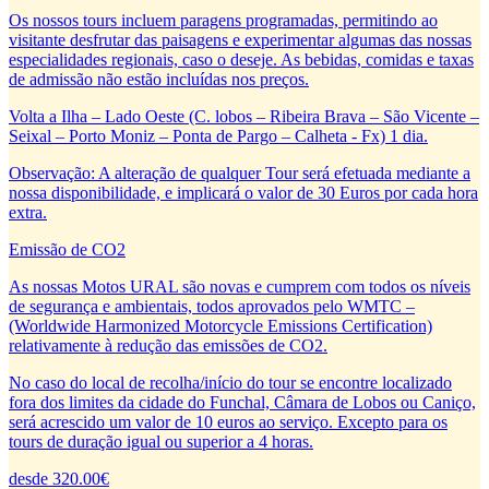
Os nossos tours incluem paragens programadas, permitindo ao
visitante desfrutar das paisagens e experimentar algumas das nossas
especialidades regionais, caso o deseje. As bebidas, comidas e taxas
de admissão não estão incluídas nos preços.
Volta a Ilha – Lado Oeste (C. lobos – Ribeira Brava – São Vicente –
Seixal – Porto Moniz – Ponta de Pargo – Calheta - Fx) 1 dia.
Observação: A alteração de qualquer Tour será efetuada mediante a
nossa disponibilidade, e implicará o valor de 30 Euros por cada hora
extra.
Emissão de CO2
As nossas Motos URAL são novas e cumprem com todos os níveis
de segurança e ambientais, todos aprovados pelo WMTC –
(Worldwide Harmonized Motorcycle Emissions Certification)
relativamente à redução das emissões de CO2.
No caso do local de recolha/início do tour se encontre localizado
fora dos limites da cidade do Funchal, Câmara de Lobos ou Caniço,
será acrescido um valor de 10 euros ao serviço. Excepto para os
tours de duração igual ou superior a 4 horas.
desde 320.00€