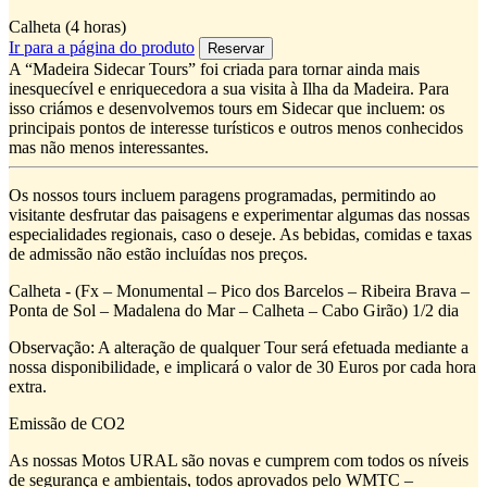
Calheta (4 horas)
Ir para a página do produto
A “Madeira Sidecar Tours” foi criada para tornar ainda mais
inesquecível e enriquecedora a sua visita à Ilha da Madeira. Para
isso criámos e desenvolvemos tours em Sidecar que incluem: os
principais pontos de interesse turísticos e outros menos conhecidos
mas não menos interessantes.
Os nossos tours incluem paragens programadas, permitindo ao
visitante desfrutar das paisagens e experimentar algumas das nossas
especialidades regionais, caso o deseje. As bebidas, comidas e taxas
de admissão não estão incluídas nos preços.
Calheta - (Fx – Monumental – Pico dos Barcelos – Ribeira Brava –
Ponta de Sol – Madalena do Mar – Calheta – Cabo Girão) 1/2 dia
Observação: A alteração de qualquer Tour será efetuada mediante a
nossa disponibilidade, e implicará o valor de 30 Euros por cada hora
extra.
Emissão de CO2
As nossas Motos URAL são novas e cumprem com todos os níveis
de segurança e ambientais, todos aprovados pelo WMTC –