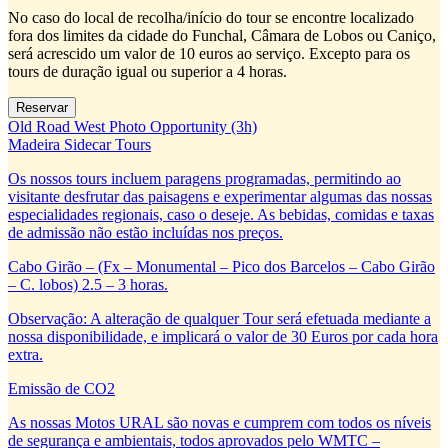
No caso do local de recolha/início do tour se encontre localizado
fora dos limites da cidade do Funchal, Câmara de Lobos ou Caniço,
será acrescido um valor de 10 euros ao serviço. Excepto para os
tours de duração igual ou superior a 4 horas.
Old Road West Photo Opportunity (3h)
Madeira Sidecar Tours
Os nossos tours incluem paragens programadas, permitindo ao
visitante desfrutar das paisagens e experimentar algumas das nossas
especialidades regionais, caso o deseje. As bebidas, comidas e taxas
de admissão não estão incluídas nos preços.
Cabo Girão – (Fx – Monumental – Pico dos Barcelos – Cabo Girão
– C. lobos) 2.5 – 3 horas.
Observação: A alteração de qualquer Tour será efetuada mediante a
nossa disponibilidade, e implicará o valor de 30 Euros por cada hora
extra.
Emissão de CO2
As nossas Motos URAL são novas e cumprem com todos os níveis
de segurança e ambientais, todos aprovados pelo WMTC –