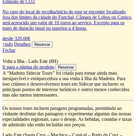
Emissão de CO2
No caso do local de recolha/início do tour se encontre localizado
fora dos limites da cidade do Funchal, Câmara de Lobos ou Caniço,
será acrescido um valor de 10 euros ao serviço. Excepto para os
tours de duração igual ou superior a 4 horas.
desde 320.00€
+info
Detalhes
Fechar
Volta a Ilha - Lado Este (8H)
Ir para a página do produto
A “Madeira Sidecar Tours” foi criada para tornar ainda mais
inesquecível e enriquecedora a sua visita à Ilha da Madeira. Para
isso criámos e desenvolvemos tours em Sidecar que incluem: os
principais pontos de interesse turísticos e outros menos conhecidos
mas não menos interessantes.
Os nossos tours incluem paragens programadas, permitindo ao
visitante desfrutar das paisagens e experimentar algumas das nossas
especialidades regionais, caso o deseje. As bebidas, comidas e taxas
de admissão não estão incluídas nos preços.
Lado Este (Santa Cruz – Machico – Caniçal – Porto da Cruz –