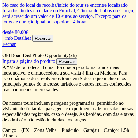
No caso do local de recolha/início do tour se encontre localizado
fora dos limites da cidade do Funchal, Câmara de Lobos ou Caniço,
será acrescido um valor de 10 euros ao serviço. Excepto para os
tours de duração igual ou superior a 4 horas.
desde 80.00€
+info
Detalhes
Fechar
Old Road East Photo Opportunity(2h)
Ir para a página do produto
A “Madeira Sidecar Tours” foi criada para tornar ainda mais
inesquecível e enriquecedora a sua visita à Ilha da Madeira. Para
isso criámos e desenvolvemos tours em Sidecar que incluem: os
principais pontos de interesse turísticos e outros menos conhecidos
mas não menos interessantes.
Os nossos tours incluem paragens programadas, permitindo ao
visitante desfrutar das paisagens e experimentar algumas das nossas
especialidades regionais, caso o deseje. As bebidas, comidas e taxas
de admissão não estão incluídas nos preços
Caniço – (FX – Zona Velha – Pináculo – Garajau – Caniço) 1.5h –
2 horas