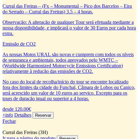
Curral das Freiras – (Fx – Monumental – Pico dos Barcelos – Eira
do Serrado – Curral das Freiras) 3.5 – 4 horas.
Observação: A alteração de qualquer Tour será efetuada mediante a
nossa disponibilidade, e implicará o valor de 30 Euros por cada hora
extra.
Emissão de CO2
As nossas Motos URAL são novas e cumprem com todos os níveis
de segurança e ambientais, todos aprovados pelo WMTC –
(Worldwide Harmonized Motorcycle Emissions Certification)
relativamente à redução das emissões de CO2.
No caso do local de recolha/início do tour se encontre localizado
fora dos limites da cidade do Funchal, Câmara de Lobos ou Caniço,
será acrescido um valor de 10 euros ao serviço. Excepto para os
tours de duração igual ou superior a 4 horas.
desde 120.00€
+info
Detalhes
Fechar
Curral das Freiras (3H)
Ir para a página do produto