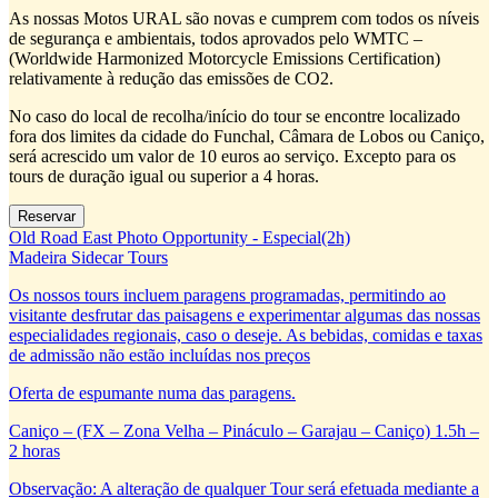
As nossas Motos URAL são novas e cumprem com todos os níveis
de segurança e ambientais, todos aprovados pelo WMTC –
(Worldwide Harmonized Motorcycle Emissions Certification)
relativamente à redução das emissões de CO2.
No caso do local de recolha/início do tour se encontre localizado
fora dos limites da cidade do Funchal, Câmara de Lobos ou Caniço,
será acrescido um valor de 10 euros ao serviço. Excepto para os
tours de duração igual ou superior a 4 horas.
Old Road East Photo Opportunity - Especial(2h)
Madeira Sidecar Tours
Os nossos tours incluem paragens programadas, permitindo ao
visitante desfrutar das paisagens e experimentar algumas das nossas
especialidades regionais, caso o deseje. As bebidas, comidas e taxas
de admissão não estão incluídas nos preços
Oferta de espumante numa das paragens.
Caniço – (FX – Zona Velha – Pináculo – Garajau – Caniço) 1.5h –
2 horas
Observação: A alteração de qualquer Tour será efetuada mediante a