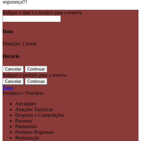
segurança!!!
Indique a data e o horário para a reserva
Data
Duração: 2 horas
Horário
Indique o período para a reserva
Topo
Produtos e Vouchers
Atividades
Atrações Turísticas
Desporto e Competições
Passeios
Património
Produtos Regionais
Restauração