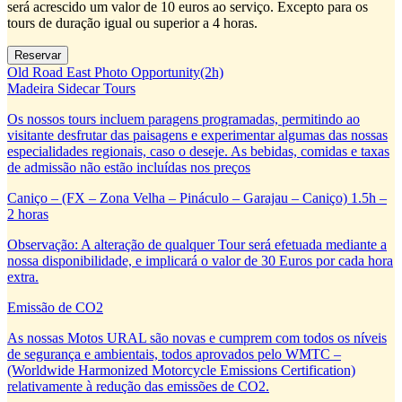
será acrescido um valor de 10 euros ao serviço. Excepto para os
tours de duração igual ou superior a 4 horas.
Old Road East Photo Opportunity(2h)
Madeira Sidecar Tours
Os nossos tours incluem paragens programadas, permitindo ao
visitante desfrutar das paisagens e experimentar algumas das nossas
especialidades regionais, caso o deseje. As bebidas, comidas e taxas
de admissão não estão incluídas nos preços
Caniço – (FX – Zona Velha – Pináculo – Garajau – Caniço) 1.5h –
2 horas
Observação: A alteração de qualquer Tour será efetuada mediante a
nossa disponibilidade, e implicará o valor de 30 Euros por cada hora
extra.
Emissão de CO2
As nossas Motos URAL são novas e cumprem com todos os níveis
de segurança e ambientais, todos aprovados pelo WMTC –
(Worldwide Harmonized Motorcycle Emissions Certification)
relativamente à redução das emissões de CO2.