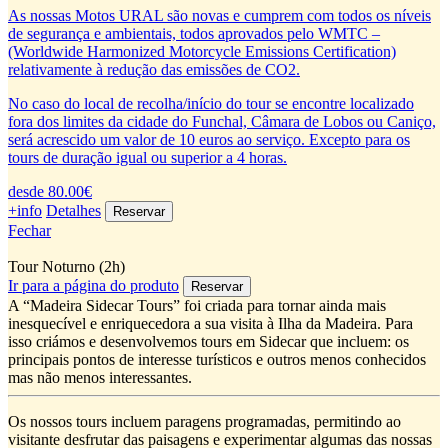
As nossas Motos URAL são novas e cumprem com todos os níveis
de segurança e ambientais, todos aprovados pelo WMTC –
(Worldwide Harmonized Motorcycle Emissions Certification)
relativamente à redução das emissões de CO2.
No caso do local de recolha/início do tour se encontre localizado
fora dos limites da cidade do Funchal, Câmara de Lobos ou Caniço,
será acrescido um valor de 10 euros ao serviço. Excepto para os
tours de duração igual ou superior a 4 horas.
desde 80.00€
+info
Detalhes
Fechar
Tour Noturno (2h)
Ir para a página do produto
A “Madeira Sidecar Tours” foi criada para tornar ainda mais
inesquecível e enriquecedora a sua visita à Ilha da Madeira. Para
isso criámos e desenvolvemos tours em Sidecar que incluem: os
principais pontos de interesse turísticos e outros menos conhecidos
mas não menos interessantes.
Os nossos tours incluem paragens programadas, permitindo ao
visitante desfrutar das paisagens e experimentar algumas das nossas