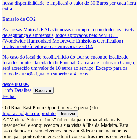
nossa disponibilidade, e implicará o valor de 30 Euros por cada hora
extra.
Emissão de CO2
As nossas Motos URAL são novas e cumprem com todos os níveis
de segurança e ambientais, todos aprovados pelo WMTC –
(Worldwide Harmonized Motorcycle Emissions Certification)
relativamente à redução das emissões de CO2.
No caso do local de recolha/início do tour se encontre localizado
fora dos limites da cidade do Funchal, Câmara de Lobos ou Caniço,
será acrescido um valor de 10 euros ao serviço. Excepto para os
tours de duração igual ou superior a 4 horas.
desde 80.00€
+info
Detalhes
Fechar
Old Road East Photo Opportunity - Especial(2h)
Ir para a página do produto
A “Madeira Sidecar Tours” foi criada para tornar ainda mais
inesquecível e enriquecedora a sua visita à Ilha da Madeira. Para
isso criámos e desenvolvemos tours em Sidecar que incluem: os
principais pontos de interesse turísticos e outros menos conhecidos