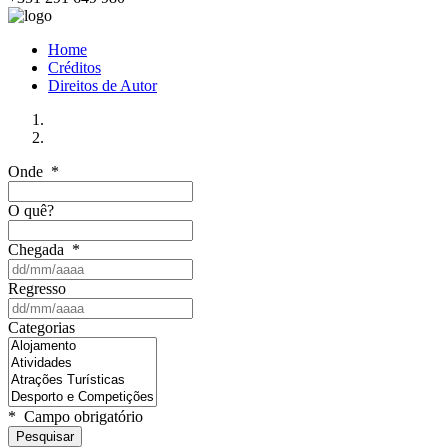
Home
Créditos
Direitos de Autor
Onde
*
O quê?
Chegada
*
Regresso
Categorias
*
Campo obrigatório