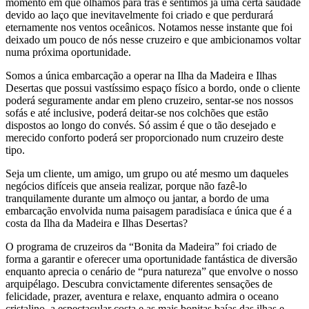
momento em que olhamos para trás e sentimos já uma certa saudade
devido ao laço que inevitavelmente foi criado e que perdurará
eternamente nos ventos oceânicos. Notamos nesse instante que foi
deixado um pouco de nós nesse cruzeiro e que ambicionamos voltar
numa próxima oportunidade.
Somos a única embarcação a operar na Ilha da Madeira e Ilhas
Desertas que possui vastíssimo espaço físico a bordo, onde o cliente
poderá seguramente andar em pleno cruzeiro, sentar-se nos nossos
sofás e até inclusive, poderá deitar-se nos colchões que estão
dispostos ao longo do convés. Só assim é que o tão desejado e
merecido conforto poderá ser proporcionado num cruzeiro deste
tipo.
Seja um cliente, um amigo, um grupo ou até mesmo um daqueles
negócios difíceis que anseia realizar, porque não fazê-lo
tranquilamente durante um almoço ou jantar, a bordo de uma
embarcação envolvida numa paisagem paradisíaca e única que é a
costa da Ilha da Madeira e Ilhas Desertas?
O programa de cruzeiros da “Bonita da Madeira” foi criado de
forma a garantir e oferecer uma oportunidade fantástica de diversão
enquanto aprecia o cenário de “pura natureza” que envolve o nosso
arquipélago. Descubra convictamente diferentes sensações de
felicidade, prazer, aventura e relaxe, enquanto admira o oceano
cristalino, a espectacular costa e as mais bonitas baías das ilhas e