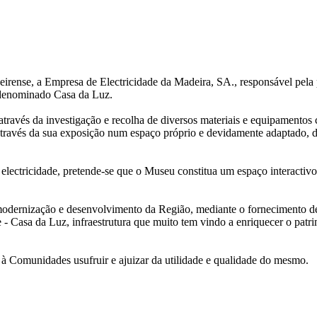
eirense, a Empresa de Electricidade da Madeira, SA., responsável pela p
, denominado Casa da Luz.
através da investigação e recolha de diversos materiais e equipamentos
ravés da sua exposição num espaço próprio e devidamente adaptado, disp
 electricidade, pretende-se que o Museu constitua um espaço interacti
ernização e desenvolvimento da Região, mediante o fornecimento de um
 Casa da Luz, infraestrutura que muito tem vindo a enriquecer o patrim
à Comunidades usufruir e ajuizar da utilidade e qualidade do mesmo.